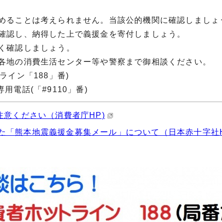
めることは考えられません。当該公的機関に確認しましょ
確認し、納得した上で義援金を寄付しましょう。
く確認しましょう。
各地の消費生活センター等や警察まで御相談ください。
イン「188」番)
電話(「#9110」番)
注意ください（消費者庁HP)
た「熊本地震義援金募集メール」について（日本赤十字社H