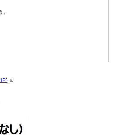
う。
P)