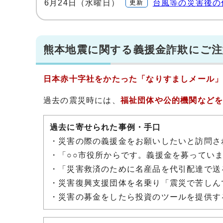
6月24日（水曜日）
更新
台風等の災害後の
熊本地震に関する義援金詐欺にご
日本赤十字社をかたった「なりすましメール
過去の震災時には、
福祉団体や公的機関など
過去に寄せられた事例・手口
・災害の際の義援金をお願いしたいと訪問さ
・「○○市役所からです。義援金を募ってい
・「災害救済のために名産品を代引配達で送
・災害復興支援団体を名乗り「震災で苦しん
・災害の募金をしたら投資のツールを提供す