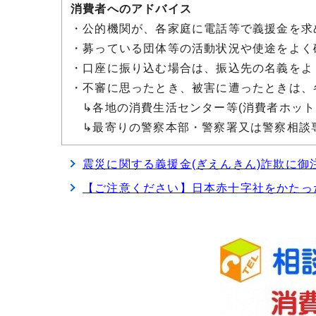
消費者へのアドバイス
・
公的機関が、各家庭に電話等で義援金を求
・
募っている団体等の活動状況や使途をよく
・
口座に振り込む場合は、振込先の名義をよ
・
不審に思ったとき、被害に遭ったときは、
↳
各地の消費生活センター等(消費者ホットラ
↳
最寄りの警察本部・警察署又は警察相談専用
震災に関する義援金(ぎえんきん)詐欺に御
【ご注意ください】日本赤十字社をかたっ