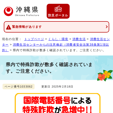
防災ポータル
緊急情報があります
現在の位置：
トップページ
>
くらし・環境
>
消費生活
>
消費生活セン
ター
>
消費生活センターからの注意喚起（消費者安全法第38条第1項以
外）
> 県内で特殊詐欺が数多く確認されています。ご注意ください。
県内で特殊詐欺が数多く確認されていま
す。ご注意ください。
ページ番号1033062
更新日 2025年2月18日