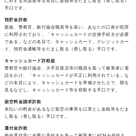
に対する示談金等を名目に金銭等をだまし取る（脅し取る）
手口です。
預貯金詐欺
親族、警察官、銀行協会職員等を装い、あなたの口座が犯罪
に利用されており、「キャッシュカードの交換手続きが必要
である」などの名目で、キャッシュカード、クレジットカー
ド、預貯金通帳等をだまし取る（脅し取る）手口です。
キャッシュカード詐欺盗
警察官や銀行協会、大手百貨店等の職員を装って被害者に電
話をかけ、「キャッシュカードが不正に利用されている」な
どの名目により、キャッシュカードを準備させた上で、隙を
見るなどし、キャッシュカード等を窃取する手口です。
架空料金請求詐欺
未払いの料金があるなど架空の事実を口実とし金銭等をだま
し取る（脅し取る）手口です。
還付金詐欺
税金還付等に必要な手続きを装って被害者にATMを操作さ