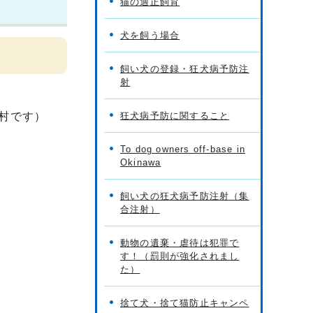
猫の適正飼育
犬を飼う場合
飼い犬の登録・狂犬病予防注
射
村です）
狂犬病予防に関すること
To dog owners off-base in
Okinawa
飼い犬の狂犬病予防注射（集
合注射）
動物の遺棄・虐待は犯罪で
す！（罰則が強化されまし
た）
捨て犬・捨て猫防止キャンペ