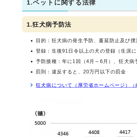
1.ペットに関する法律
1.狂犬病予防法
目的：狂犬病の発生予防、蔓延防止及び撲
登録：生後91日令以上の犬の登録（生涯
予防接種：年に1回（4月～6月）、狂犬
罰則：違反すると、20万円以下の罰金
狂犬病について（厚労省ホームページ）
（