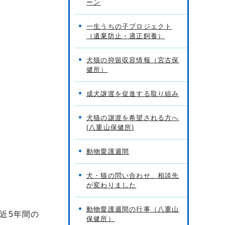
ーン
一生うちの子プロジェクト
（遺棄防止・適正飼養）
犬猫の抑留収容情報（宮古保
健所）
成犬譲渡を促進する取り組み
犬猫の譲渡を希望される方へ
(八重山保健所)
動物愛護週間
犬・猫の問い合わせ、相談先
が変わりました
動物愛護週間の行事（八重山
近5年間の
保健所）