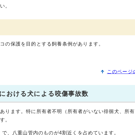
さい。
ネコの保護を目的とする飼養条例があります。
このページ
内における犬による咬傷事故数
にあります。特に所有者不明（所有者がいない徘徊犬、所有
ます。
度）で、八重山管内のものが4割近くを占めています。