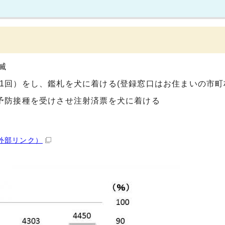
滅
に1回）をし、鑑札を犬に着ける(登録窓口はお住まいの市町
病予防接種を受けさせ注射済票を犬に着ける
外部リンク）