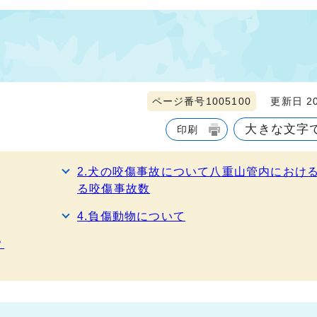
ページ番号1005100
更新日 20
大きな文字
印刷
2.犬の咬傷事故について八重山管内におけ
る咬傷事故数
4.負傷動物について
？