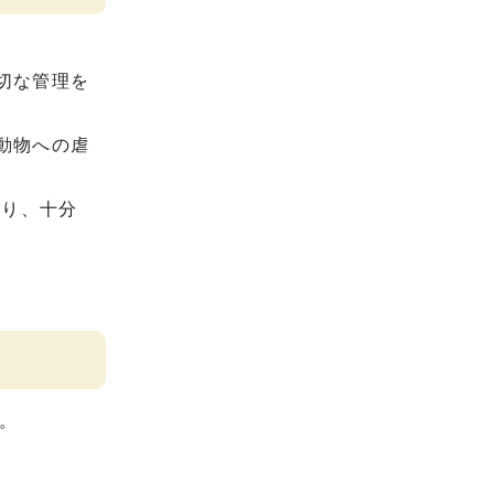
切な管理を
動物への虐
たり、十分
。