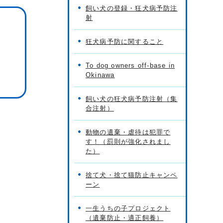
飼い犬の登録・狂犬病予防注
射
狂犬病予防に関すること
To dog owners off-base in
Okinawa
飼い犬の狂犬病予防注射（集
合注射）
動物の遺棄・虐待は犯罪で
す！（罰則が強化されまし
た）
捨て犬・捨て猫防止キャンペ
ーン
一生うちの子プロジェクト
（遺棄防止・適正飼養）