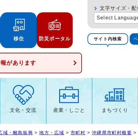
文字サイズ・配
Select Languag
移住
防災ポータル
サイト内検索
情報があります
文化・交流
産業・しごと
まちづくり
広域・離島振興
>
地方・広域
>
市町村
>
沖縄県市町村概要
>