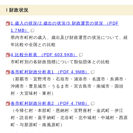
Ⅰ財政状況
1.歳入の状況/2.歳出の状況/3.財政運営の状況 （PDF
1.7MB）
県内市町村の歳入、歳出及び財政運営の状況について、経
年比較や全国との比較
4.比較分析表 （PDF 603.9KB）
市町村別の各財政指標について類似団体との比較
各市町村財政分析表1 （PDF 4.9MB）
（那覇市・宜野湾市・石垣市・浦添市・名護市・糸満市・
沖縄市・豊見城市・うるま市・宮古島市・南城市・国頭
村・大宜味村・東村）
各市町村財政分析表2 （PDF 4.7MB）
（今帰仁村・本部町・恩納村・宜野座村・金武町・伊江
村・読谷村・嘉手納町・北谷町・北中城村・中城村・西原
町・与那原町・南風原町）