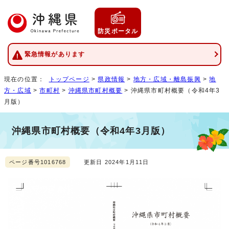
防災ポータル
緊急情報があります
現在の位置：
トップページ
>
県政情報
>
地方・広域・離島振興
>
地
方・広域
>
市町村
>
沖縄県市町村概要
> 沖縄県市町村概要（令和4年3
月版）
沖縄県市町村概要（令和4年3月版）
ページ番号1016768
更新日 2024年1月11日