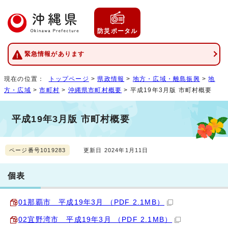
防災ポータル
緊急情報があります
現在の位置：
トップページ
>
県政情報
>
地方・広域・離島振興
>
地
方・広域
>
市町村
>
沖縄県市町村概要
> 平成19年3月版 市町村概要
平成19年3月版 市町村概要
ページ番号1019283
更新日 2024年1月11日
個表
01那覇市 平成19年3月 （PDF 2.1MB）
02宜野湾市 平成19年3月 （PDF 2.1MB）