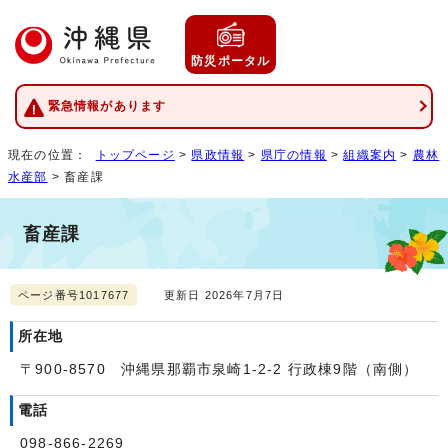
防災ポータル
緊急情報があります
現在の位置：
トップページ
>
県政情報
>
県庁の情報
>
組織案内
>
農林
水産部
> 畜産課
畜産課
ページ番号1017677
更新日 2026年7月7日
所在地
〒900-8570 沖縄県那覇市泉崎1-2-2 行政棟9階（南側）
電話
098-866-2269