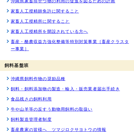
沖縄県家畜排せつ物の利用の促進を図るための計画
家畜人工授精師免許に関すること
家畜人工授精所に関すること
家畜人工授精所を開設されている方へ
畜産・酪農収益力強化整備等特別対策事業［畜産クラスタ
ー事業］
飼料基盤班
沖縄県飼料作物の奨励品種
飼料・飼料添加物の製造・輸入・販売業者届出手続き
食品残さの飼料利用
牛や山羊等の反すう動物用飼料の取扱い
飼料製造管理者制度
畜産農家の皆様へ ツマジロクサヨトウの情報