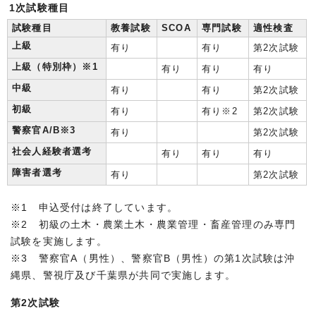
1次試験種目
試験種目
教養試験
SCOA
専門試験
適性検査
上級
有り
有り
第2次試験
上級（特別枠）※1
有り
有り
有り
中級
有り
有り
第2次試験
初級
有り
有り※2
第2次試験
警察官A/B※3
有り
第2次試験
社会人経験者選考
有り
有り
有り
障害者選考
有り
第2次試験
※1 申込受付は終了しています。
※2 初級の土木・農業土木・農業管理・畜産管理のみ専門
試験を実施します。
※3 警察官A（男性）、警察官B（男性）の第1次試験は沖
縄県、警視庁及び千葉県が共同で実施します。
第2次試験