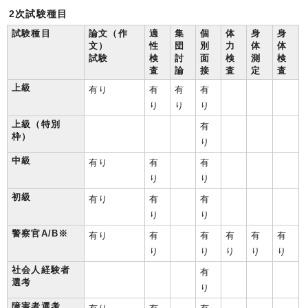
2次試験種目
試験種目
論文（作
適
集
個
体
身
身
文）
性
団
別
力
体
体
試験
検
討
面
検
測
検
査
論
接
査
定
査
上級
有り
有
有
有
り
り
り
上級（特別
有
枠）
り
中級
有り
有
有
り
り
初級
有り
有
有
り
り
警察官A/B※
有り
有
有
有
有
有
り
り
り
り
り
社会人経験者
有
選考
り
障害者選考