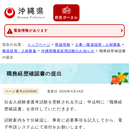
防災ポータル
緊急情報があります
現在の位置：
トップページ
>
県政情報
>
人事・職員採用・人材募集
>
職員採用・人材募集
>
沖縄県職員採用試験のお知らせ
> 職務経歴確認書
の提出
職務経歴確認書の提出
ページ番号1039595
更新日 2026年4月24日
社会人経験者選考試験を受験される方は、申込時に「職務経
歴確認書」を添付していただきます。
試験案内を十分確認し、事前に必要事項を記入してから、電
子申請システムにて添付をお願いします。