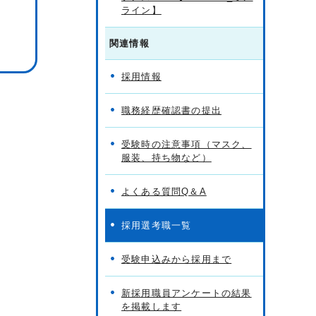
ライン】
関連情報
採用情報
職務経歴確認書の提出
受験時の注意事項（マスク、
服装、持ち物など）
よくある質問Q＆A
採用選考職一覧
受験申込みから採用まで
新採用職員アンケートの結果
を掲載します