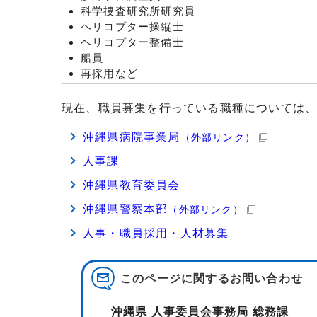
科学捜査研究所研究員
ヘリコプター操縦士
ヘリコプター整備士
船員
再採用など
現在、職員募集を行っている職種については
沖縄県病院事業局
（外部リンク）
人事課
沖縄県教育委員会
沖縄県警察本部
（外部リンク）
人事・職員採用・人材募集
このページに関する
お問い合わせ
沖縄県 人事委員会事務局 総務課