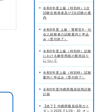
令和8年度上級（特別枠）1次
試験合格発表及び2次試験の案
内
令和8年度 上級・警察官A・社
会人経験者の試験案内と申込
み（受付終了）
令和8年度上級（特別枠）試験
における解答用紙の配布誤り
について
令和8年度上級（特別枠）試験
案内と申込み（受付終了）
令和8年度沖縄県職員採用試験
計画
【終了】沖縄県職員採用ガイ
ダンス2026【1/29・30_オン