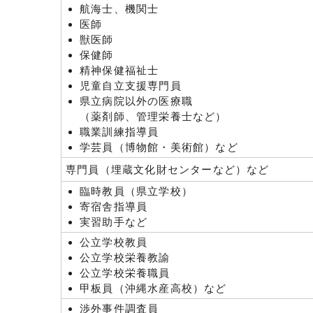
航海士、機関士
医師
獣医師
保健師
精神保健福祉士
児童自立支援専門員
県立病院以外の医療職
（薬剤師、管理栄養士など）
職業訓練指導員
学芸員（博物館・美術館）など
専門員（埋蔵文化財センターなど）など
臨時教員（県立学校）
寄宿舎指導員
実習助手など
公立学校教員
公立学校栄養教諭
公立学校栄養職員
甲板員（沖縄水産高校）など
渉外事件調査員