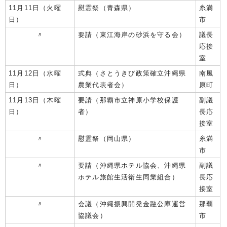
11月11日（火曜
慰霊祭（青森県）
糸満
日）
市
〃
要請（東江海岸の砂浜を守る会）
議長
応接
室
11月12日（水曜
式典（さとうきび政策確立沖縄県
南風
日）
農業代表者会）
原町
11月13日（木曜
要請（那覇市立神原小学校保護
副議
日）
者）
長応
接室
〃
慰霊祭（岡山県）
糸満
市
〃
要請（沖縄県ホテル協会、沖縄県
副議
ホテル旅館生活衛生同業組合）
長応
接室
〃
会議（沖縄振興開発金融公庫運営
那覇
協議会）
市