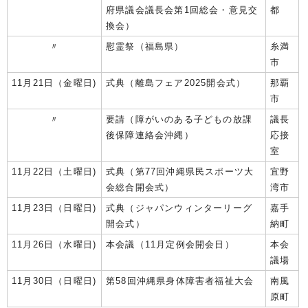
府県議会議長会第1回総会・意見交
都
換会）
〃
慰霊祭（福島県）
糸満
市
11月21日（金曜日)
式典（離島フェア2025開会式）
那覇
市
〃
要請（障がいのある子どもの放課
議長
後保障連絡会沖縄）
応接
室
11月22日（土曜日)
式典（第77回沖縄県民スポーツ大
宜野
会総合開会式）
湾市
11月23日（日曜日)
式典（ジャパンウィンターリーグ
嘉手
開会式）
納町
11月26日（水曜日)
本会議（11月定例会開会日）
本会
議場
11月30日（日曜日)
第58回沖縄県身体障害者福祉大会
南風
原町