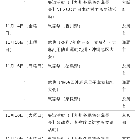
〃
要請活動（【九州各県議会議長
大阪
会】NEXCO西日本に対する要請活
府
動）
11月14日（金曜
慰霊祭（香川県）
糸満
日）
市
11月15日（土曜
式典（令和7年度麻薬・覚醒剤・大
那覇
日）
麻乱用防止運動九州・沖縄地区大
市
会）
11月16日（日曜日)
慰霊祭（徳島県）
糸満
市
〃
式典（第56回沖縄県母子寡婦福祉
那覇
大会）
市
〃
慰霊祭（奈良県）
糸満
市
11月18日（火曜日)
要請活動（【九州各県議会議長
東京
会】各政党、各省庁に対する要請
都
活動）
11月19日（水曜日)
要請活動（【九州各県議会議長
東京