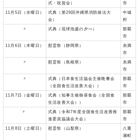
式・祝賀会）
市
11月5日（水曜日）
式典（第29回沖縄県消防操法大
中城
会）
村
〃
式典（琉球泡盛の夕べ）
那覇
市
11月6日（木曜日）
慰霊祭（静岡県）
糸満
市
〃
慰霊祭（島根県）
糸満
市
〃
式典（日本食生活協会主催晩餐会
那覇
（全国食生活改善大会））
市
11月7日（金曜日）
式典（知事主催御昼食会（全国食
那覇
生活改善大会））
市
〃
式典（令和7年度全国食生活改善推
那覇
進委員協議会大会）
市
11月8日（土曜日）
慰霊祭（山梨県）
八重
瀬町