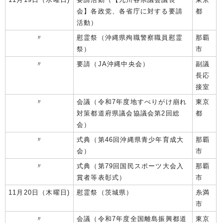
会】各政党、各省庁に対する要請
都
活動）
〃
慰霊祭（沖縄県殉職警察職員慰霊
那覇
祭）
市
〃
要請（JA沖縄中央会）
副議
長応
接室
〃
会議（令和7年度地すべりがけ崩れ
東京
対策都道府県議会協議会第2回総
都
会）
〃
式典（第46回沖縄県青少年育成大
那覇
会）
市
〃
式典（第79回国民スポーツ大会入
那覇
賞者等表彰式）
市
11月20日（木曜日)
慰霊祭（茨城県）
糸満
市
〃
会議（令和7年度全国離島振興都道
東京