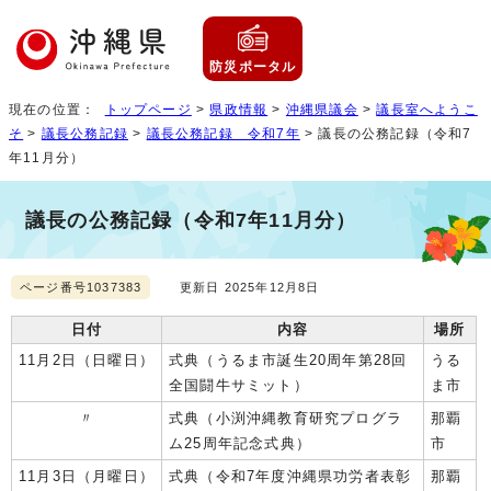
防災ポータル
現在の位置：
トップページ
>
県政情報
>
沖縄県議会
>
議長室へようこ
そ
>
議長公務記録
>
議長公務記録 令和7年
> 議長の公務記録（令和7
年11月分）
議長の公務記録（令和7年11月分）
ページ番号1037383
更新日 2025年12月8日
日付
内容
場所
11月2日（日曜日）
式典（うるま市誕生20周年第28回
うる
全国闘牛サミット）
ま市
〃
式典（小渕沖縄教育研究プログラ
那覇
ム25周年記念式典）
市
11月3日（月曜日）
式典（令和7年度沖縄県功労者表彰
那覇