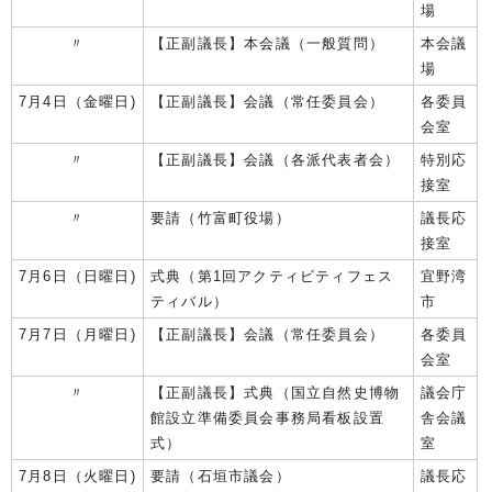
場
〃
【正副議長】本会議（一般質問）
本会議
場
7月4日（金曜日)
【正副議長】会議（常任委員会）
各委員
会室
〃
【正副議長】会議（各派代表者会）
特別応
接室
〃
要請（竹富町役場）
議長応
接室
7月6日（日曜日)
式典（第1回アクティビティフェス
宜野湾
ティバル）
市
7月7日（月曜日)
【正副議長】会議（常任委員会）
各委員
会室
〃
【正副議長】式典（国立自然史博物
議会庁
館設立準備委員会事務局看板設置
舎会議
式）
室
7月8日（火曜日)
要請（石垣市議会）
議長応