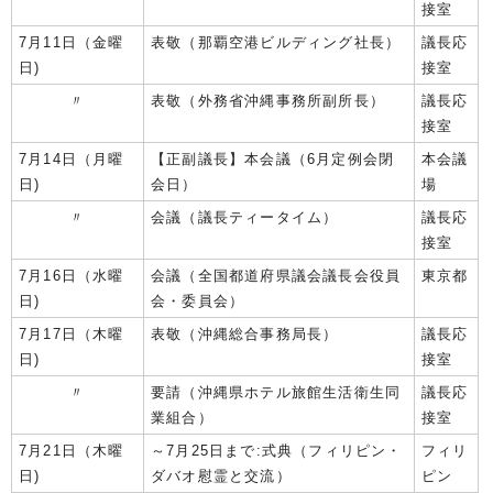
接室
7月11日（金曜
表敬（那覇空港ビルディング社長）
議長応
日)
接室
〃
表敬（外務省沖縄事務所副所長）
議長応
接室
7月14日（月曜
【正副議長】本会議（6月定例会閉
本会議
日)
会日）
場
〃
会議（議長ティータイム）
議長応
接室
7月16日（水曜
会議（全国都道府県議会議長会役員
東京都
日)
会・委員会）
7月17日（木曜
表敬（沖縄総合事務局長）
議長応
日)
接室
〃
要請（沖縄県ホテル旅館生活衛生同
議長応
業組合）
接室
7月21日（木曜
～7月25日まで:式典（フィリピン・
フィリ
日)
ダバオ慰霊と交流）
ピン