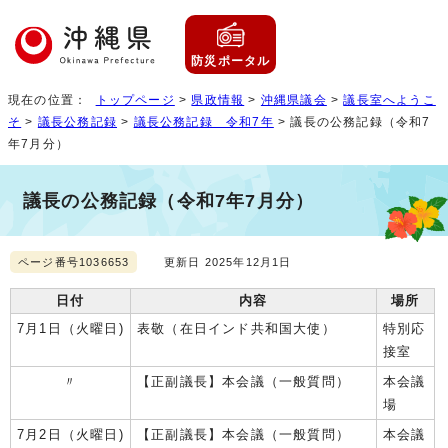
防災ポータル
現在の位置：
トップページ
>
県政情報
>
沖縄県議会
>
議長室へようこ
そ
>
議長公務記録
>
議長公務記録 令和7年
> 議長の公務記録（令和7
年7月分）
議長の公務記録（令和7年7月分）
ページ番号1036653
更新日 2025年12月1日
日付
内容
場所
7月1日（火曜日)
表敬（在日インド共和国大使）
特別応
接室
〃
【正副議長】本会議（一般質問）
本会議
場
7月2日（火曜日)
【正副議長】本会議（一般質問）
本会議