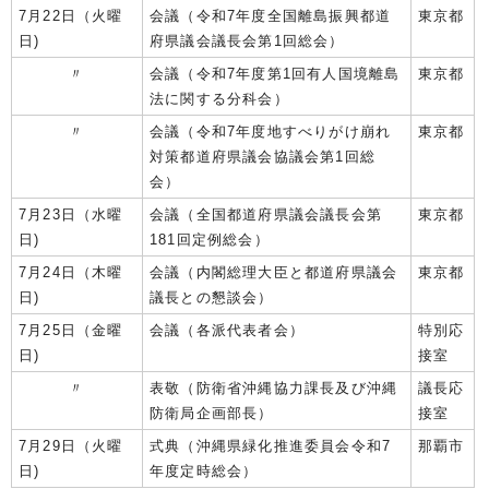
7月22日（火曜
会議（令和7年度全国離島振興都道
東京都
日)
府県議会議長会第1回総会）
〃
会議（令和7年度第1回有人国境離島
東京都
法に関する分科会）
〃
会議（令和7年度地すべりがけ崩れ
東京都
対策都道府県議会協議会第1回総
会）
7月23日（水曜
会議（全国都道府県議会議長会第
東京都
日)
181回定例総会）
7月24日（木曜
会議（内閣総理大臣と都道府県議会
東京都
日)
議長との懇談会）
7月25日（金曜
会議（各派代表者会）
特別応
日)
接室
〃
表敬（防衛省沖縄協力課長及び沖縄
議長応
防衛局企画部長）
接室
7月29日（火曜
式典（沖縄県緑化推進委員会令和7
那覇市
日)
年度定時総会）