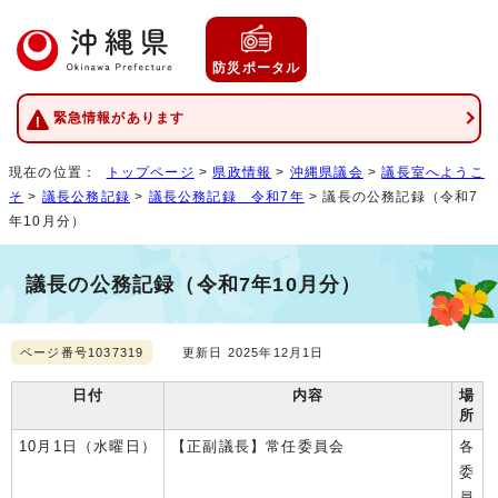
防災ポータル
緊急情報があります
現在の位置：
トップページ
>
県政情報
>
沖縄県議会
>
議長室へようこ
そ
>
議長公務記録
>
議長公務記録 令和7年
> 議長の公務記録（令和7
年10月分）
議長の公務記録（令和7年10月分）
ページ番号1037319
更新日 2025年12月1日
日付
内容
場
所
10月1日（水曜日）
【正副議長】常任委員会
各
委
員