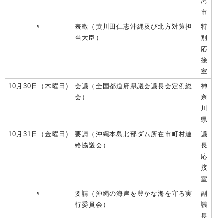
湾
市
〃
表敬（黄川田仁志沖縄及び北方対策担
特
当大臣）
別
応
接
室
10月30日（木曜日)
会議（全国都道府県議会議長会定例総
神
会）
奈
川
県
10月31日（金曜日)
要請（沖縄本島北部ダム所在市町村連
議
絡協議会）
長
応
接
室
〃
要請（沖縄の海岸を豊かな海を守る実
副
行委員会）
議
長