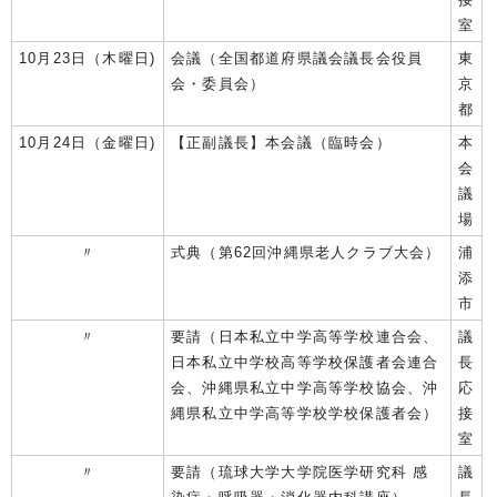
室
10月23日（木曜日)
会議（全国都道府県議会議長会役員
東
会・委員会）
京
都
10月24日（金曜日)
【正副議長】本会議（臨時会）
本
会
議
場
〃
式典（第62回沖縄県老人クラブ大会）
浦
添
市
〃
要請（日本私立中学高等学校連合会、
議
日本私立中学校高等学校保護者会連合
長
会、沖縄県私立中学高等学校協会、沖
応
縄県私立中学高等学校学校保護者会）
接
室
〃
要請（琉球大学大学院医学研究科 感
議