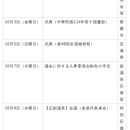
会
室
10月3日（金曜日）
式典（中華民国114年双十国慶節）
那
覇
市
10月5日（日曜日）
式典（第48回全国植樹祭）
宮
城
県
10月7日（火曜日）
議会に対する人事委員会勧告の手交
副
議
長
応
接
室
10月8日（水曜日）
【正副議長】会議（各派代表者会）
特
別
応
接