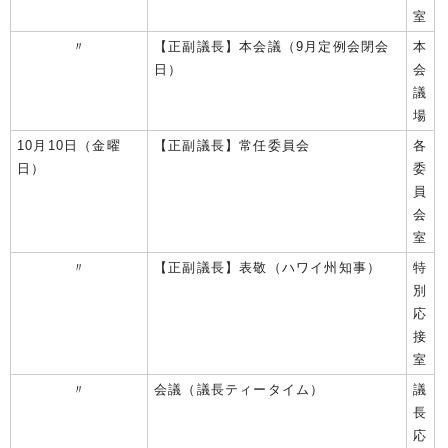
室
〃
【正副議長】本会議（9月定例会閉会
本
日）
会
議
場
10月10日（金曜
【正副議長】常任委員会
各
日）
委
員
会
室
〃
【正副議長】表敬（ハワイ州知事）
特
別
応
接
室
〃
会議（議長ティータイム）
議
長
応