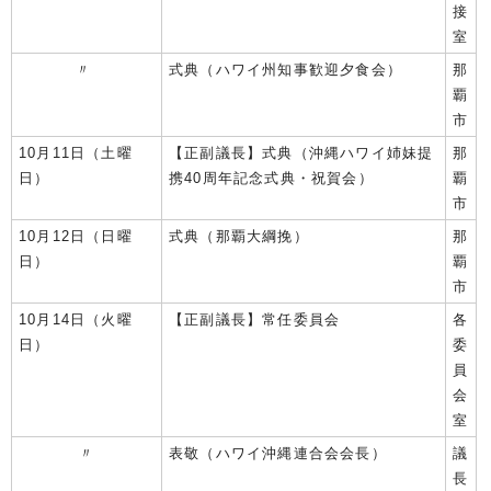
接
室
〃
式典（ハワイ州知事歓迎夕食会）
那
覇
市
10月11日（土曜
【正副議長】式典（沖縄ハワイ姉妹提
那
日）
携40周年記念式典・祝賀会）
覇
市
10月12日（日曜
式典（那覇大綱挽）
那
日）
覇
市
10月14日（火曜
【正副議長】常任委員会
各
日）
委
員
会
室
〃
表敬（ハワイ沖縄連合会会長）
議
長