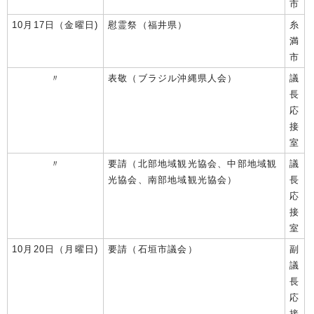
市
10月17日（金曜日)
慰霊祭（福井県）
糸
満
市
〃
表敬（ブラジル沖縄県人会）
議
長
応
接
室
〃
要請（北部地域観光協会、中部地域観
議
光協会、南部地域観光協会）
長
応
接
室
10月20日（月曜日)
要請（石垣市議会）
副
議
長
応
接