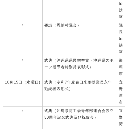
応
接
室
〃
要請（恩納村議会）
議
長
応
接
室
〃
式典（沖縄県県民栄誉賞・沖縄県スポ
那
ーツ指導者特別賞表彰式）
覇
市
10月15日（水曜日)
式典（令和7年度在日米軍従業員永年
宜
勤続者表彰式）
野
湾
市
〃
式典（沖縄県商工会青年部連合会設立
宜
50周年記念式典及び祝賀会）
野
湾