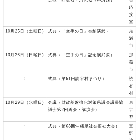
染症・呼吸器・消化器内科講座）
長
応
接
室
10月25日（土曜日)
式典（「空手の日」奉納演武）
糸
満
市
10月26日（日曜日)
式典（「空手の日」記念演武祭）
那
覇
市
〃
式典（第51回読谷村まつり）
読
谷
村
10月29日（水曜日)
会議（財政基盤強化対策県議会議長協
東
議会第2回総会・講演会）
京
都
〃
式典（第68回沖縄県社会福祉大会）
宜
野