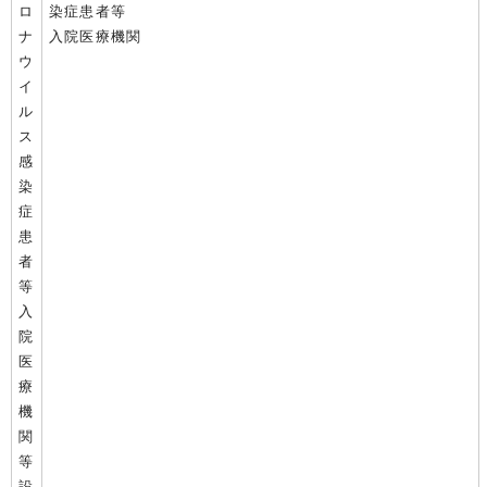
ロ
染症患者等
ナ
入院医療機関
ウ
イ
ル
ス
感
染
症
患
者
等
入
院
医
療
機
関
等
設