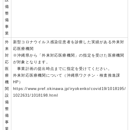
備
整
備
事
業
外
新型コロナウイルス感染症患者を診療した実績がある外来対
来
応医療機関
対
※沖縄県から「外来対応医療機関」の指定を受けた医療機関
応
が対象となります。
医
事業計画の提出時点までに指定を受けてください。
療
外来対応医療機関について（沖縄県ワクチン・検査推進課
機
HP）
関
https://www.pref.okinawa.jp/iryokenko/covid19/1018195/
設
1022631/1018198.html
備
整
備
事
業