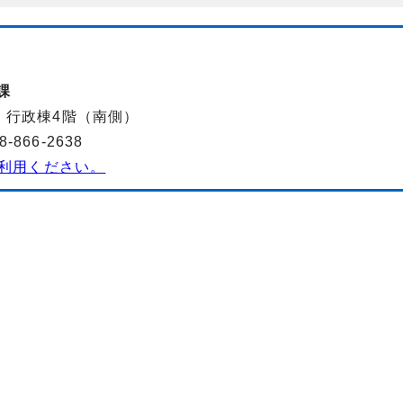
課
-2 行政棟4階（南側）
866-2638
利用ください。