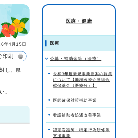
医療・健康
医療
6年4月15日
で印刷
公募・補助金等（医療）
対し、県
令和9年度新規事業提案の募集
について【地域医療介護総合
確保基金（医療分）】
い。
医師確保対策補助事業
看護補助者処遇改善事業
認定看護師・特定行為研修等
支援事業