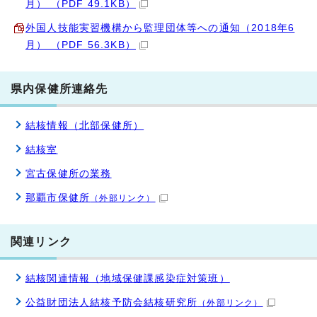
月） （PDF 49.1KB）
外国人技能実習機構から監理団体等への通知（2018年6
月） （PDF 56.3KB）
県内保健所連絡先
結核情報（北部保健所）
結核室
宮古保健所の業務
那覇市保健所
（外部リンク）
関連リンク
結核関連情報（地域保健課感染症対策班）
公益財団法人結核予防会結核研究所
（外部リンク）