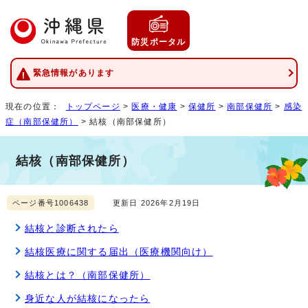
防災ポータル
緊急情報があります
現在の位置：
トップページ
>
医療・健康
>
保健所
>
南部保健所
>
感染
症（南部保健所）
> 結核（南部保健所）
結核（南部保健所）
ページ番号1006438
更新日 2026年2月19日
結核と診断されたら
結核医療に関する届出（医療機関向け）
結核とは？（南部保健所）
身近な人が結核になったら