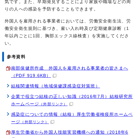
気です。また、早期発見することにより家族や職場などの周
りの人への感染を予防することもできます。
外国人を雇用される事業者においては、労働安全衛生法、労
働安全衛生規則に基づき、雇い入れ時及び定期健康診断（1
年以内ごとに1回、胸部エックス線検査）を実施してくださ
い。
参考資料
南部保健所作成 外国人を雇用される事業者の皆さまへ
（PDF 919.6KB）
結核関連情報（地域保健課感染症対策班）
企業で役立つ結核の正しい知識（2016年7月）結核研究所
ホームページ
（外部リンク）
感染症についての情報（結核）厚生労働省検疫所ホームペ
ージ
（外部リンク）
厚生労働省から外国人技能実習機構への通知（2018年6