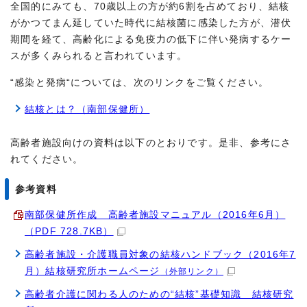
全国的にみても、70歳以上の方が約6割を占めており、結核
がかつてまん延していた時代に結核菌に感染した方が、潜伏
期間を経て、高齢化による免疫力の低下に伴い発病するケー
スが多くみられると言われています。
“感染と発病“については、次のリンクをご覧ください。
結核とは？（南部保健所）
高齢者施設向けの資料は以下のとおりです。是非、参考にさ
れてください。
参考資料
南部保健所作成 高齢者施設マニュアル（2016年6月）
（PDF 728.7KB）
高齢者施設・介護職員対象の結核ハンドブック（2016年7
月）結核研究所ホームページ
（外部リンク）
高齢者介護に関わる人のための“結核”基礎知識 結核研究