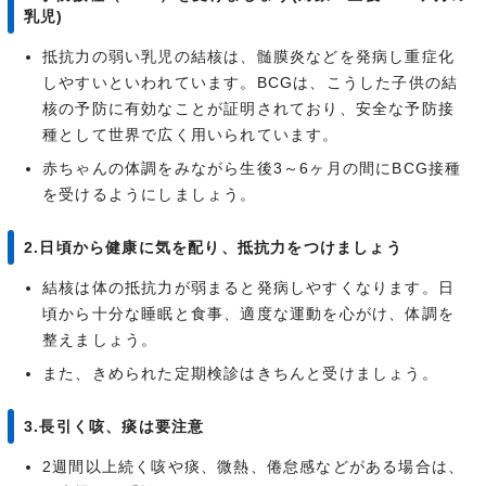
乳児)
抵抗力の弱い乳児の結核は、髄膜炎などを発病し重症化
しやすいといわれています。BCGは、こうした子供の結
核の予防に有効なことが証明されており、安全な予防接
種として世界で広く用いられています。
赤ちゃんの体調をみながら生後3～6ヶ月の間にBCG接種
を受けるようにしましょう。
2.日頃から健康に気を配り、抵抗力をつけましょう
結核は体の抵抗力が弱まると発病しやすくなります。日
頃から十分な睡眠と食事、適度な運動を心がけ、体調を
整えましょう。
また、きめられた定期検診はきちんと受けましょう。
3.長引く咳、痰は要注意
2週間以上続く咳や痰、微熱、倦怠感などがある場合は、