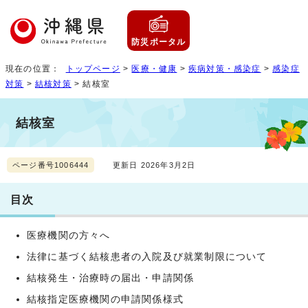
防災ポータル
現在の位置：
トップページ
>
医療・健康
>
疾病対策・感染症
>
感染症
対策
>
結核対策
> 結核室
結核室
ページ番号1006444
更新日 2026年3月2日
目次
医療機関の方々へ
法律に基づく結核患者の入院及び就業制限について
結核発生・治療時の届出・申請関係
結核指定医療機関の申請関係様式