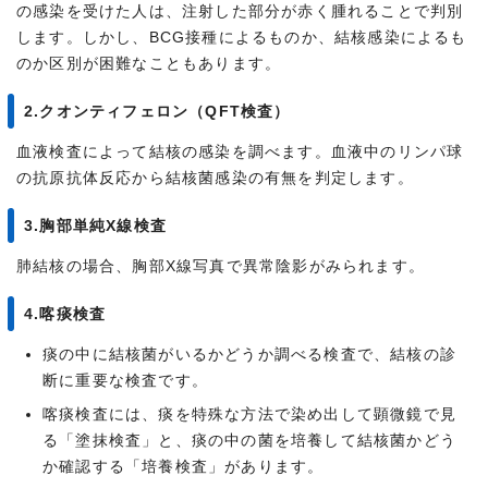
の感染を受けた人は、注射した部分が赤く腫れることで判別
します。しかし、BCG接種によるものか、結核感染によるも
のか区別が困難なこともあります。
2.クオンティフェロン（QFT検査）
血液検査によって結核の感染を調べます。血液中のリンパ球
の抗原抗体反応から結核菌感染の有無を判定します。
3.胸部単純X線検査
肺結核の場合、胸部X線写真で異常陰影がみられます。
4.喀痰検査
痰の中に結核菌がいるかどうか調べる検査で、結核の診
断に重要な検査です。
喀痰検査には、痰を特殊な方法で染め出して顕微鏡で見
る「塗抹検査」と、痰の中の菌を培養して結核菌かどう
か確認する「培養検査」があります。