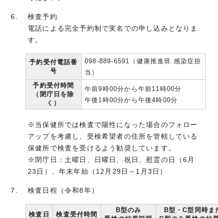
検査予約
電話による完全予約制で実名での申し込みとなりま
す。
098-889-6591（健康推進班 感染症担
予約受付電話番
号
当）
予約受付時間
午前9時00分から午前11時00分
（閉庁日を除
午後1時00分から午後4時00分
く）
※当保健所では検査で陽性になった場合のフォロー
アップを考慮し、受検希望者の住所を管轄している
保健所で検査を受けるよう勧奨しています。
※閉庁日：土曜日、日曜日、祝日、慰霊の日（6月
23日）、年末年始（12月29日～1月3日）
検査日程（令和8年）
B型のみ
B型・C型同時ま
検査日
検査受付時間