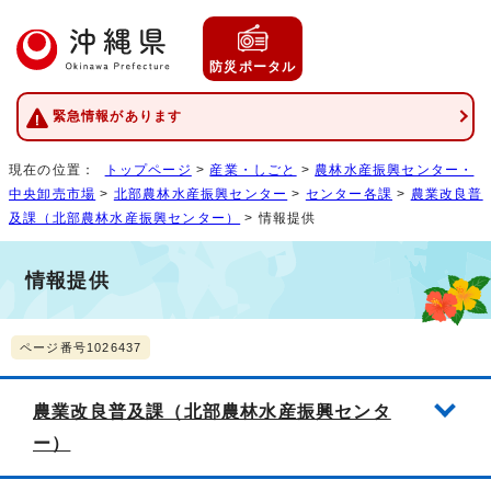
防災ポータル
緊急情報があります
現在の位置：
トップページ
>
産業・しごと
>
農林水産振興センター・
中央卸売市場
>
北部農林水産振興センター
>
センター各課
>
農業改良普
及課（北部農林水産振興センター）
> 情報提供
情報提供
ページ番号1026437
農業改良普及課（北部農林水産振興センタ
ー）