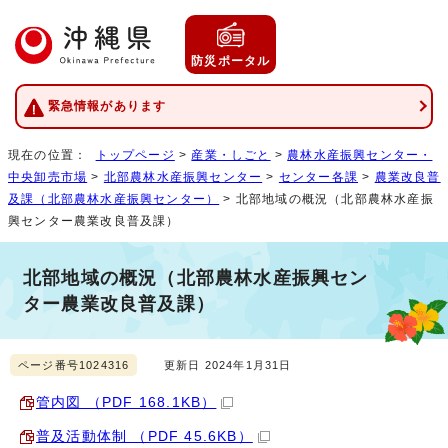
防災ポータル
緊急情報があります
現在の位置：
トップページ
>
産業・しごと
>
農林水産振興センター・
中央卸売市場
>
北部農林水産振興センター
>
センター各課
>
農業改良普
及課（北部農林水産振興センター）
> 北部地域の概況（北部農林水産振
興センター農業改良普及課）
北部地域の概況（北部農林水産振興セン
ター農業改良普及課）
ページ番号1024316
更新日 2024年1月31日
管内図 （PDF 168.1KB）
普及活動体制 （PDF 45.6KB）