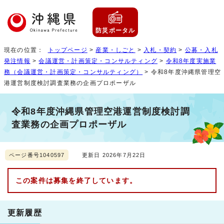
防災ポータル
現在の位置：
トップページ
>
産業・しごと
>
入札・契約
>
公募・入札
発注情報
>
会議運営・計画策定・コンサルティング
>
令和8年度実施業
務（会議運営・計画策定・コンサルティング）
> 令和8年度沖縄県管理空
港運営制度検討調査業務の企画プロポーザル
令和8年度沖縄県管理空港運営制度検討調
査業務の企画プロポーザル
ページ番号1040597
更新日 2026年7月22日
この案件は募集を終了しています。
更新履歴