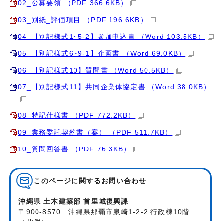
02_公募要領 （PDF 366.6KB）
03_別紙_評価項目 （PDF 196.6KB）
04_【別記様式1~5‐2】参加申込書 （Word 103.5KB）
05_【別記様式6~9‐1】企画書 （Word 69.0KB）
06_【別記様式10】質問書 （Word 50.5KB）
07_【別記様式11】共同企業体協定書 （Word 38.0KB）
08_特記仕様書 （PDF 772.2KB）
09_業務委託契約書（案） （PDF 511.7KB）
10_質問回答書 （PDF 76.3KB）
このページに関する
お問い合わせ
沖縄県 土木建築部 首里城復興課
〒900-8570 沖縄県那覇市泉崎1-2-2 行政棟10階