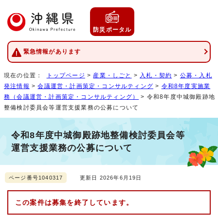
防災ポータル
緊急情報があります
現在の位置：
トップページ
>
産業・しごと
>
入札・契約
>
公募・入札
発注情報
>
会議運営・計画策定・コンサルティング
>
令和8年度実施業
務（会議運営・計画策定・コンサルティング）
> 令和8年度中城御殿跡地
整備検討委員会等運営支援業務の公募について
令和8年度中城御殿跡地整備検討委員会等
運営支援業務の公募について
ページ番号1040317
更新日 2026年6月19日
この案件は募集を終了しています。