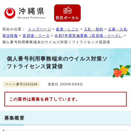
防災ポータル
現在の位置：
トップページ
>
産業・しごと
>
入札・契約
>
公募・入札
発注情報
>
賃貸借・リース
>
令和7年度実施業務（賃貸借・リース）
>
個人番号利用事務端末のウイルス対策ソフトライセンス賃貸借
個人番号利用事務端末のウイルス対策ソ
フトライセンス賃貸借
ページ番号1036296
更新日 2025年9月8日
この案件は募集を終了しています。
募集概要