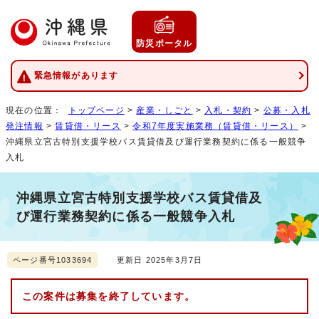
防災ポータル
緊急情報があります
現在の位置：
トップページ
>
産業・しごと
>
入札・契約
>
公募・入札
発注情報
>
賃貸借・リース
>
令和7年度実施業務（賃貸借・リース）
>
沖縄県立宮古特別支援学校バス賃貸借及び運行業務契約に係る一般競争
入札
沖縄県立宮古特別支援学校バス賃貸借及
び運行業務契約に係る一般競争入札
ページ番号1033694
更新日 2025年3月7日
この案件は募集を終了しています。