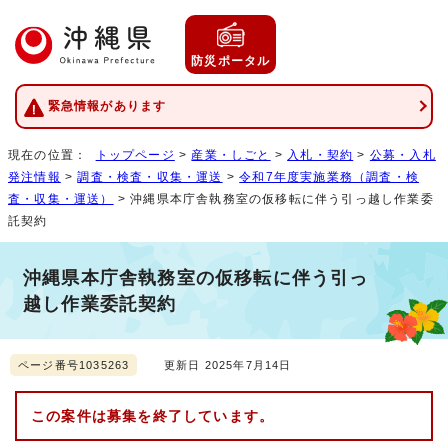
防災ポータル
緊急情報があります
現在の位置：
トップページ
>
産業・しごと
>
入札・契約
>
公募・入札
発注情報
>
調査・検査・収集・運送
>
令和7年度実施業務（調査・検
査・収集・運送）
> 沖縄県本庁舎執務室の仮移転に伴う引っ越し作業委
託契約
沖縄県本庁舎執務室の仮移転に伴う引っ
越し作業委託契約
ページ番号1035263
更新日 2025年7月14日
この案件は募集を終了しています。