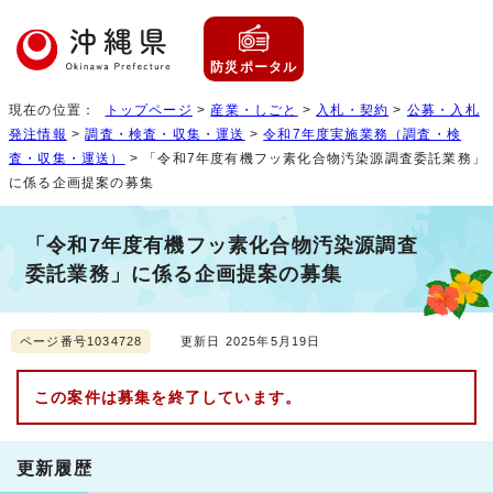
防災ポータル
現在の位置：
トップページ
>
産業・しごと
>
入札・契約
>
公募・入札
発注情報
>
調査・検査・収集・運送
>
令和7年度実施業務（調査・検
査・収集・運送）
> 「令和7年度有機フッ素化合物汚染源調査委託業務」
に係る企画提案の募集
「令和7年度有機フッ素化合物汚染源調査
委託業務」に係る企画提案の募集
ページ番号1034728
更新日 2025年5月19日
この案件は募集を終了しています。
更新履歴