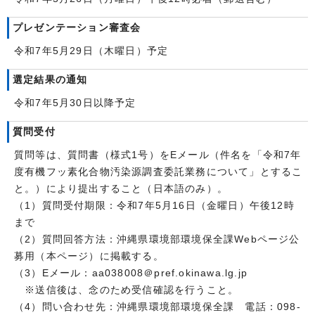
プレゼンテーション審査会
令和7年5月29日（木曜日）予定
選定結果の通知
令和7年5月30日以降予定
質問受付
質問等は、質問書（様式1号）をEメール（件名を「令和7年
度有機フッ素化合物汚染源調査委託業務について」とするこ
と。）により提出すること（日本語のみ）。
（1）質問受付期限：令和7年5月16日（金曜日）午後12時
まで
（2）質問回答方法：沖縄県環境部環境保全課Webページ公
募用（本ページ）に掲載する。
（3）Eメール：aa038008＠pref.okinawa.lg.jp
※送信後は、念のため受信確認を行うこと。
（4）問い合わせ先：沖縄県環境部環境保全課 電話：098-