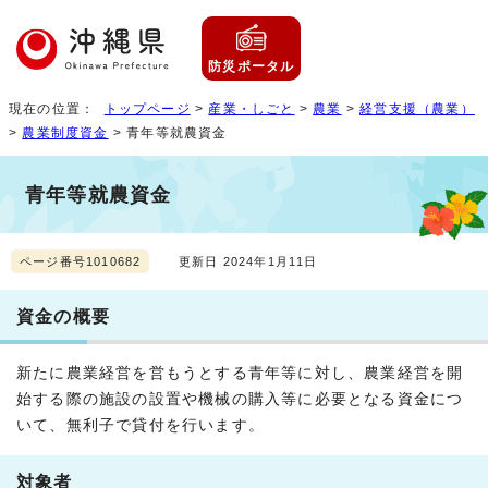
防災ポータル
現在の位置：
トップページ
>
産業・しごと
>
農業
>
経営支援（農業）
>
農業制度資金
> 青年等就農資金
青年等就農資金
ページ番号1010682
更新日 2024年1月11日
資金の概要
新たに農業経営を営もうとする青年等に対し、農業経営を開
始する際の施設の設置や機械の購入等に必要となる資金につ
いて、無利子で貸付を行います。
対象者