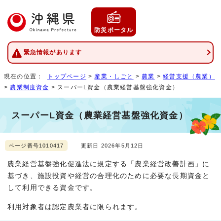
防災ポータル
緊急情報があります
現在の位置：
トップページ
>
産業・しごと
>
農業
>
経営支援（農業）
>
農業制度資金
> スーパーL資金（農業経営基盤強化資金）
スーパーL資金（農業経営基盤強化資金）
ページ番号1010417
更新日 2026年5月12日
農業経営基盤強化促進法に規定する「農業経営改善計画」に
基づき、施設投資や経営の合理化のために必要な長期資金と
して利用できる資金です。
利用対象者は認定農業者に限られます。