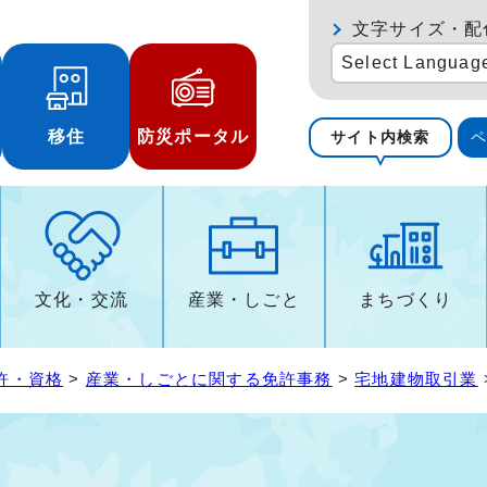
文字サイズ・配
Select Languag
移住
防災ポータル
サイト内検索
文化・交流
産業・しごと
まちづくり
許・資格
>
産業・しごとに関する免許事務
>
宅地建物取引業