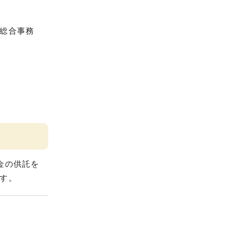
総合事務
金の供託を
す。