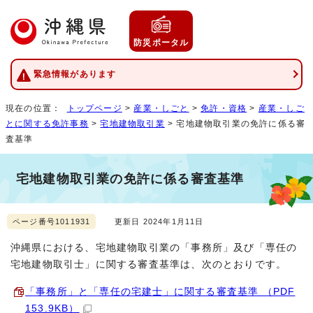
防災ポータル
緊急情報があります
現在の位置：
トップページ
>
産業・しごと
>
免許・資格
>
産業・しご
とに関する免許事務
>
宅地建物取引業
> 宅地建物取引業の免許に係る審
査基準
宅地建物取引業の免許に係る審査基準
ページ番号1011931
更新日 2024年1月11日
沖縄県における、宅地建物取引業の「事務所」及び「専任の
宅地建物取引士」に関する審査基準は、次のとおりです。
「事務所」と「専任の宅建士」に関する審査基準 （PDF
153.9KB）