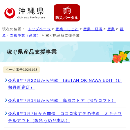
防災ポータル
現在の位置：
トップページ
>
産業・しごと
>
産業・経済
>
産業
>
普
及・支援事業（産業）
> 稼ぐ県産品支援事業
稼ぐ県産品支援事業
ページ番号1029193
令和8年7月22日から開催 ISETAN OKINAWA EDIT（伊
勢丹新宿店）
令和8年7月14日から開催 島風ストア（渋谷ロフト）
令和8年1月7日から開催 ココロ癒す冬の沖縄 オキナワ
チルアウト（阪急うめだ本店）