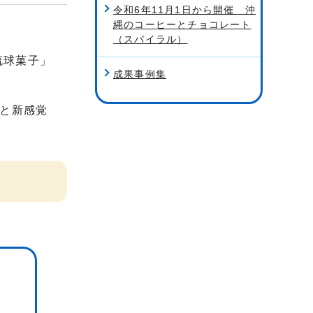
令和6年11月1日から開催 沖
縄のコーヒーとチョコレート
（スパイラル）
琉球菓子」
成果事例集
と新感覚