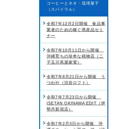
コーヒーとネオ・琉球菓子
（スパイラル）
令和7年12月2日開催 食品事
業者のための稼ぐ県産品セミ
ナー
令和7年10月11日から開催
沖縄育ちの珍奇な植物店（二
子玉川蔦屋家電）
令和7年8月21日から開催 う
つわや（渋谷ロフト）
令和7年7月23日から開催
ISETAN OKINAWA EDIT（伊
勢丹新宿店）
令和7年2月3日から開催 沖