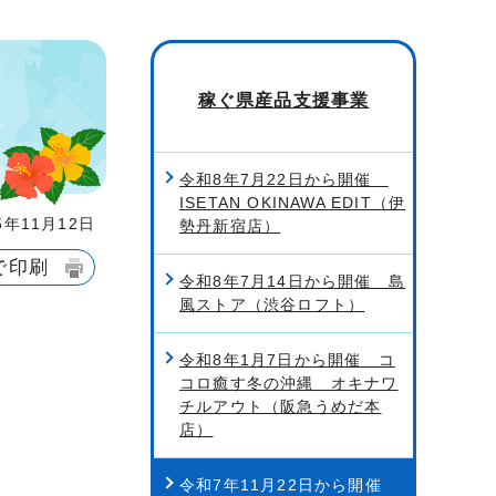
稼ぐ県産品支援事業
令和8年7月22日から開催
ISETAN OKINAWA EDIT（伊
年11月12日
勢丹新宿店）
で印刷
令和8年7月14日から開催 島
風ストア（渋谷ロフト）
令和8年1月7日から開催 コ
コロ癒す冬の沖縄 オキナワ
チルアウト（阪急うめだ本
店）
令和7年11月22日から開催