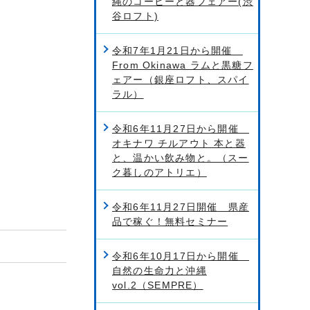
縄のコーヒーと器フェアー(渋
谷ロフト)
令和7年1月21日から開催
From Okinawa ラムと黒糖フ
ェアー（銀座ロフト、スパイ
ラル）
令和6年11月27日から開催
オキナワ チルアウト 本と器
と、温かい飲み物と。（スー
ク暮しのアトリエ）
令和6年11月27日開催 県産
品で稼ぐ！無料セミナー
令和6年10月17日から開催
自然の生命力と沖縄
vol.2（SEMPRE）