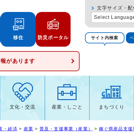
文字サイズ・配
Select Languag
移住
防災ポータル
サイト内検索
情報があります
文化・交流
産業・しごと
まちづくり
業・経済
>
産業
>
普及・支援事業（産業）
>
稼ぐ県産品支援