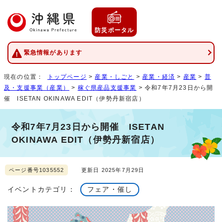
防災ポータル
緊急情報があります
現在の位置：
トップページ
>
産業・しごと
>
産業・経済
>
産業
>
普
及・支援事業（産業）
>
稼ぐ県産品支援事業
> 令和7年7月23日から開
催 ISETAN OKINAWA EDIT（伊勢丹新宿店）
令和7年7月23日から開催 ISETAN
OKINAWA EDIT（伊勢丹新宿店）
ページ番号1035552
更新日 2025年7月29日
イベントカテゴリ：
フェア・催し