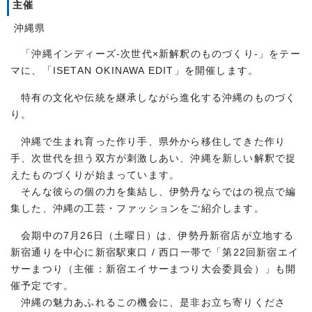
主催
沖縄県
「沖縄インディーズ-次世代×新解釈のものづくり-」をテー
マに、「ISETAN OKINAWA EDIT」を開催します。
特有の文化や伝統を継承しながら進化する沖縄のものづく
り。
沖縄で生まれ育った作り手、県外から移住してきた作り
手、次世代を担う双方が刺激しあい、沖縄を新しい解釈で捉
えたものづくりが始まっています。
そんな彼らの個の力を集結し、伊勢丹ならではの視点で編
集した、沖縄の工芸・ファッションをご紹介します。
会期中の7月26日（土曜日）は、伊勢丹新宿店が立地する
新宿通りを中心に新宿駅東口 / 西口一帯で「第22回新宿エイ
サーまつり（主催：新宿エイサーまつり大会委員会）」も開
催予定です。
沖縄の魅力あふれるこの機会に、是非お立ち寄りくださ