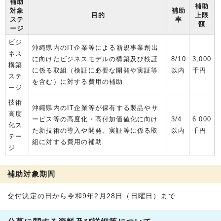
補助
補助
対象
補助
目的
上限
ステ
率
額
ージ
ビジ
沖縄県内のIT企業等による新規事業創出
ネス
に向けたビジネスモデルの構築及び検証
8/10
3,000
構築
に係る取組（検証に必要な開発や実証等
以内
千円
ステ
を含む）に対する費用の補助
ージ
技術
沖縄県内のIT企業等が保有する製品やサ
高度
ービス等の高度化・高付加価値化に向け
3/4
6.000
化ス
た新技術の導入や開発、実証等に係る取
以内
千円
テー
組に対する費用の補助
ジ
補助対象期間
交付決定の日から令和9年2月28日（日曜日）まで