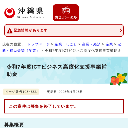
防災ポータル
緊急情報があります
現在の位置：
トップページ
>
産業・しごと
>
産業・経済
>
産業
>
公
募・補助金等（産業）
> 令和7年度ICTビジネス高度化支援事業補助金
令和7年度ICTビジネス高度化支援事業補
助金
ページ番号1034553
更新日 2025年4月23日
この案件は募集を終了しています。
募集概要