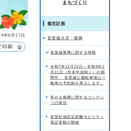
まちづくり
都市計画
4年6月17日
首里城火災・復興
で印刷
首里城復興に関する情報
令和7年12月22日～令和8年1
月11日（年末年始除く）の期
間中、 首里城公園駐車場は一
般車の予約制を導入します。
見せる復興に関するコンテン
ツの発信
首里杜地区近距離モビリティ
実証実験の開催