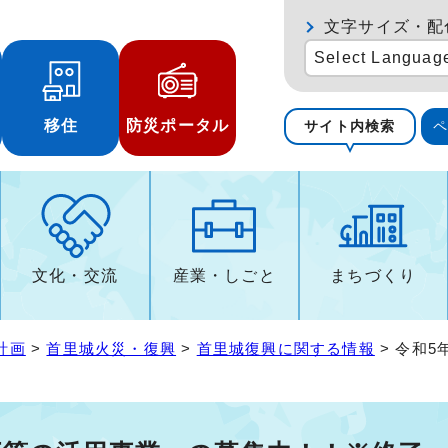
文字サイズ・配
Select Languag
移住
防災ポータル
サイト内検索
文化・交流
産業・しごと
まちづくり
計画
>
首里城火災・復興
>
首里城復興に関する情報
> 令和