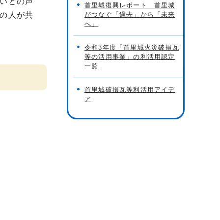
いとの声
首里城復興レポート 首里城
の人が共
がつなぐ「過去」から「未来
へ」
令和3年度「首里城火災破損瓦
等の活用事業」の利活用認定
一覧
首里城破損瓦等利活用アイデ
ア