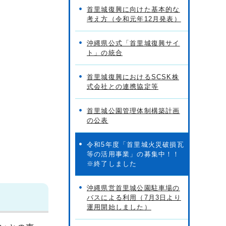
首里城復興に向けた基本的な
考え方（令和元年12月発表）
沖縄県公式「首里城復興サイ
ト」の統合
首里城復興におけるSCSK株
式会社との連携協定等
首里城公園管理体制構築計画
の公表
令和5年度「首里城火災破損瓦
等の活用事業」の募集中！！
※終了しました
沖縄県営首里城公園駐車場の
バスによる利用（7月3日より
運用開始しました）