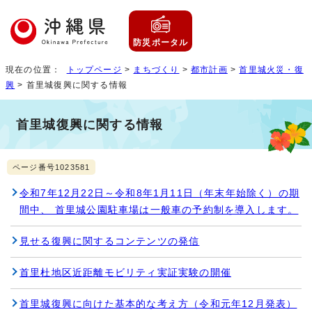
防災ポータル
現在の位置：
トップページ
>
まちづくり
>
都市計画
>
首里城火災・復
興
> 首里城復興に関する情報
首里城復興に関する情報
ページ番号1023581
令和7年12月22日～令和8年1月11日（年末年始除く）の期
間中、 首里城公園駐車場は一般車の予約制を導入します。
見せる復興に関するコンテンツの発信
首里杜地区近距離モビリティ実証実験の開催
首里城復興に向けた基本的な考え方（令和元年12月発表）