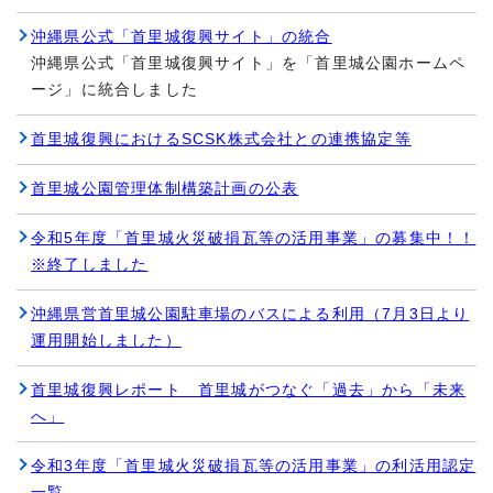
沖縄県公式「首里城復興サイト」の統合
沖縄県公式「首里城復興サイト」を「首里城公園ホームペ
ージ」に統合しました
首里城復興におけるSCSK株式会社との連携協定等
首里城公園管理体制構築計画の公表
令和5年度「首里城火災破損瓦等の活用事業」の募集中！！
※終了しました
沖縄県営首里城公園駐車場のバスによる利用（7月3日より
運用開始しました）
首里城復興レポート 首里城がつなぐ「過去」から「未来
へ」
令和3年度「首里城火災破損瓦等の活用事業」の利活用認定
一覧