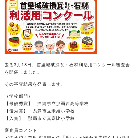
去る3月13日、首里城破損瓦・石材利活用コンクール審査会
を開催しました。
その審査結果を発表します。
（学校部門）
【最優秀賞】 沖縄県立那覇西高等学校
【優秀賞】 糸満市立米須小学校
【入賞】 那覇市立真嘉比小学校
審査員コメント
どの学校も首里城復興への「思い」が伝わる素晴らしい活用