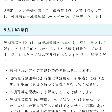
各部門ごとに最優秀賞:1点、優秀賞:1点、入賞:1点を決定
し、沖縄県首里城復興課ホームページにて発表いたします。
5.活用の条件
破損瓦等の提供は、首里城復興への思いを共有し、形として
残すことを主目的としたイベントや活動を対象としていま
す。活用にあたっては以下条件がありますので、ご留意くだ
さい。
採用されたアイデア以外での使用は禁止します。
破損瓦等譲渡時に所有権は利活用者（引取者）に移りま
す。引取後は責任を持って管理等を行ってください。
破損瓦等を現状のまま販売することは禁止します。
破損瓦等提供後の苦情については受け付けません。ま
た、提供した破損瓦等の返却はできません。応募にあた
っては、現地見学や保管状況写真において破損瓦等の状