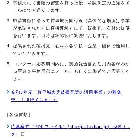
事務局にて書類の審査を行った後、承認決定の通知をメ
ールにてお送りします。
申請書類に沿って首里城公園付近（具体的な場所は事業
が承認された方に直接連絡）にて、破損瓦・石材の提供
を行います。日時は承認後に調整いたします。
提供された破損瓦・石材を各学校・企業・団体で活用し
ていただきます。
コンクール応募期間内に、実施報告書と活用内容がわか
る写真を事務局宛にメール、もしくは郵送でご応募くだ
さい。
令和5年度「首里城火災破損瓦等の活用事業」の募集
中！！※終了しました
［各種書類］
応募様式（PDFファイル）(shurijo-fukkou.jp)
（外部リン
ク）