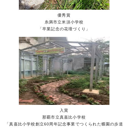
優秀賞
糸満市立米須小学校
「卒業記念の花壇づくり」
入賞
那覇市立真嘉比小学校
「真嘉比小学校創立60周年記念事業でつくられた蝶園の歩道