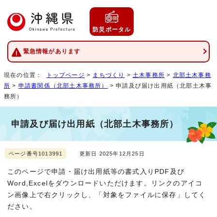
防災ポータル
緊急情報があります
現在の位置：
トップページ
>
まちづくり
>
土木事務所
>
北部土木事務
所
>
申請書関係（北部土木事務所）
> 申請及び届け出用紙（北部土木事
務所）
申請及び届け出用紙（北部土木事務所）
ページ番号1013991
更新日 2025年12月25日
このページで申請・届け出用紙等の書式入りPDF及び
Word,Excelをダウンロードいただけます。リンクのアイコ
ン画像上で右クリックし、「対象をファイルに保存」してく
ださい。