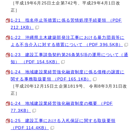
［平成19年6月25日土企第742号、平成29年4月1日改
正］
1‐21 指名停止等措置に係る苦情処理手続要領 （PDF
212.1KB）
1‐22 沖縄県土木建築部発注工事における暴力団員等に
よる不当介入に対する措置について （PDF 396.5KB）
1‐23 建設工事請負契約第26条第5項の運用について（通
知） （PDF 154.5KB）
1‐24 地域建設業経営強化融資制度に係る債権の譲渡に
関する事務取扱要領 （PDF 165.1KB）
［平成20年12月15日土企第1819号、 令和8年3月31日改
正］
1‐24 地域建設業経営強化融資制度の概要 （PDF
77.3KB）
1‐25 建設工事における入札保証に関する取扱要領
（PDF 114.4KB）