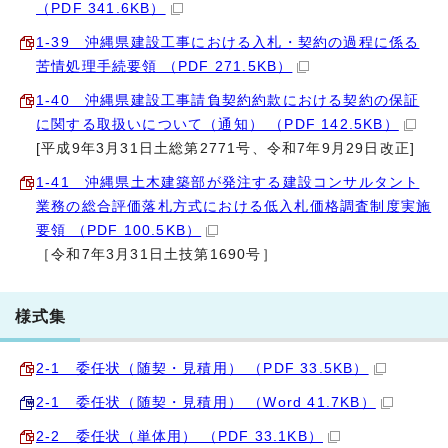
（PDF 341.6KB）
1‐39 沖縄県建設工事における入札・契約の過程に係る
苦情処理手続要領 （PDF 271.5KB）
1‐40 沖縄県建設工事請負契約約款における契約の保証
に関する取扱いについて（通知） （PDF 142.5KB）
[平成9年3月31日土総第2771号、令和7年9月29日改正]
1-41 沖縄県土木建築部が発注する建設コンサルタント
業務の総合評価落札方式における低入札価格調査制度実施
要領 （PDF 100.5KB）
［令和7年3月31日土技第1690号］
様式集
2‐1 委任状（随契・見積用） （PDF 33.5KB）
2‐1 委任状（随契・見積用） （Word 41.7KB）
2‐2 委任状（単体用） （PDF 33.1KB）