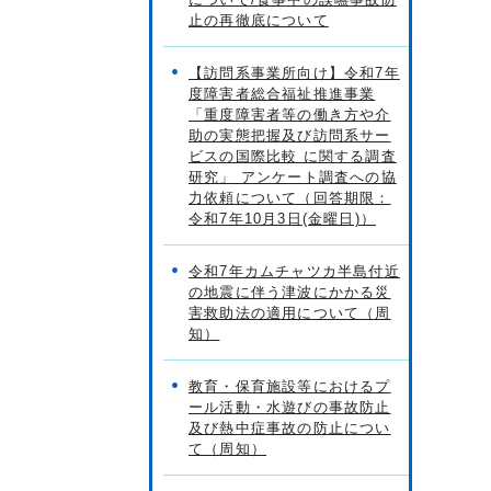
止の再徹底について
【訪問系事業所向け】令和7年
度障害者総合福祉推進事業
「重度障害者等の働き方や介
助の実態把握及び訪問系サー
ビスの国際比較 に関する調査
研究」 アンケート調査への協
力依頼について（回答期限：
令和7年10月3日(金曜日)）
令和7年カムチャツカ半島付近
の地震に伴う津波にかかる災
害救助法の適用について（周
知）
教育・保育施設等におけるプ
ール活動・水遊びの事故防止
及び熱中症事故の防止につい
て（周知）