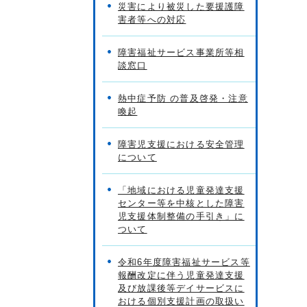
災害により被災した要援護障
害者等への対応
障害福祉サービス事業所等相
談窓口
熱中症予防 の普及啓発・注意
喚起
障害児支援における安全管理
について
「地域における児童発達支援
センター等を中核とした障害
児支援体制整備の手引き」に
ついて
令和6年度障害福祉サービス等
報酬改定に伴う児童発達支援
及び放課後等デイサービスに
おける個別支援計画の取扱い