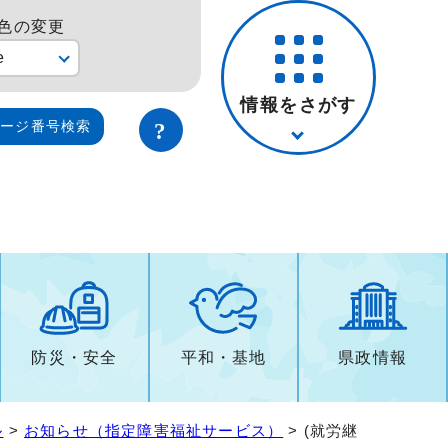
色の変更
e
情報をさがす
ページ番号検索
防災・安全
平和・基地
県政情報
ル
>
お知らせ（指定障害福祉サービス）
> (就労継