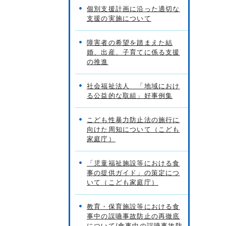
個別支援計画に沿った適切な
支援の実施について
障害者の希望を踏まえた結
婚、出産、子育てに係る支援
の推進
社会福祉法人 「地域におけ
る公益的な取組」好事例集
こども性暴力防止法の施行に
向けた周知について（こども
家庭庁）
「児童福祉施設等における食
事の提供ガイド」の策定につ
いて（こども家庭庁）
教育・保育施設等における食
事中の誤嚥事故防止の再徹底
について/食事中の誤嚥事故防