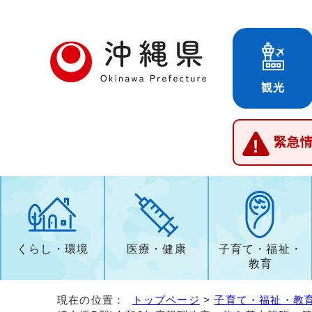
観光
緊急
くらし・環境
医療・健康
子育て・福祉・
教育
現在の位置：
トップページ
>
子育て・福祉・教