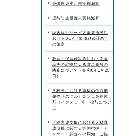
身体拘束廃止未実施減算
虐待防止措置未実施減算
障害福祉サービス事業所等に
おけるBCP（業務継続計画）
の策定
教育・保育施設等における食
品等の誤嚥による窒息事故の
防止について（令和6年1月25
日）
学校等における重症の低血糖
発作時のグルカゴン点鼻粉末
剤（バクスミー®）投与につい
て
「障害児支援における人材育
成研修に関する実態把握」ア
ンケート調査への周知・ご協