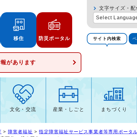
文字サイズ・配
Select Languag
移住
防災ポータル
サイト内検索
情報があります
文化・交流
産業・しごと
まちづくり
育
>
障害者福祉
>
指定障害福祉サービス事業者等専用ポータ