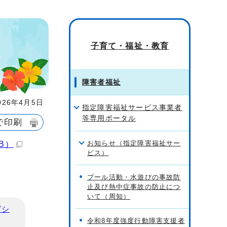
子育て・福祉・教育
障害者福祉
26年4月5日
指定障害福祉サービス事業者
等専用ポータル
で印刷
お知らせ（指定障害福祉サー
B）
ビス）
プール活動・水遊びの事故防
止及び熱中症事故の防止につ
いて（周知）
ビシ
令和8年度強度行動障害支援者