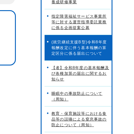
養成研修事業
指定障害福祉サービス事業所
等に対する運営指導委託業務
に係る企画提案公募
(就労継続支援B型)令和8年度
報酬改定に伴う基本報酬の算
定区分に係る届出について
【者】令和8年度の基本報酬及
び各種加算の届出に関するお
知らせ
睡眠中の事故防止について
（周知）
教育・保育施設等における食
品等の誤嚥による窒息事故の
防止について（周知）