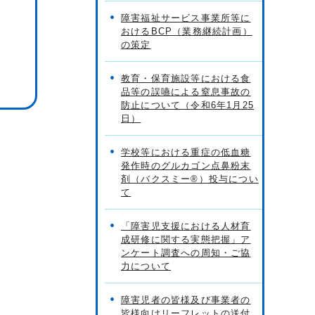
障害福祉サービス事業所等に
おけるBCP（業務継続計画）
の策定
教育・保育施設等における食
品等の誤嚥による窒息事故の
防止について（令和6年1月25
日）
学校等における重症の低血糖
発作時のグルカゴン点鼻粉末
剤（バクスミー®）投与につい
て
「障害児支援における人材育
成研修に関する実態把握」ア
ンケート調査への周知・ご協
力について
障害児者の皆様及び事業者の
皆様向けリーフレットの送付