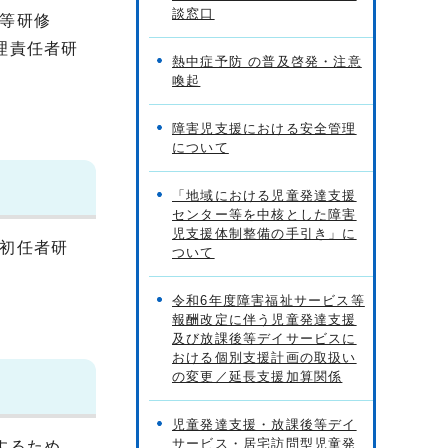
談窓口
等研修
理責任者研
熱中症予防 の普及啓発・注意
喚起
障害児支援における安全管理
について
「地域における児童発達支援
センター等を中核とした障害
児支援体制整備の手引き」に
初任者研
ついて
令和6年度障害福祉サービス等
報酬改定に伴う児童発達支援
及び放課後等デイサービスに
おける個別支援計画の取扱い
の変更／延長支援加算関係
児童発達支援・放課後等デイ
サービス・居宅訪問型児童発
するため、