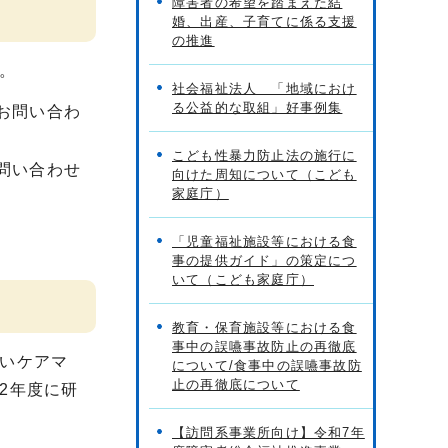
障害者の希望を踏まえた結
婚、出産、子育てに係る支援
の推進
。
社会福祉法人 「地域におけ
る公益的な取組」好事例集
お問い合わ
こども性暴力防止法の施行に
問い合わせ
向けた周知について（こども
家庭庁）
「児童福祉施設等における食
事の提供ガイド」の策定につ
いて（こども家庭庁）
教育・保育施設等における食
事中の誤嚥事故防止の再徹底
いケアマ
について/食事中の誤嚥事故防
止の再徹底について
2年度に研
【訪問系事業所向け】令和7年