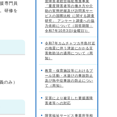
度障害者総合福祉推進事業
援専門員
「重度障害者等の働き方や介
。研修を
助の実態把握及び訪問系サー
ビスの国際比較 に関する調査
研究」 アンケート調査への協
力依頼について（回答期限：
令和7年10月3日(金曜日)）
令和7年カムチャツカ半島付近
の地震に伴う津波にかかる災
害救助法の適用について（周
知）
教育・保育施設等におけるプ
ール活動・水遊びの事故防止
及び熱中症事故の防止につい
義のみ）
て（周知）
災害により被災した要援護障
害者等への対応
修
障害福祉サービス事業所等相