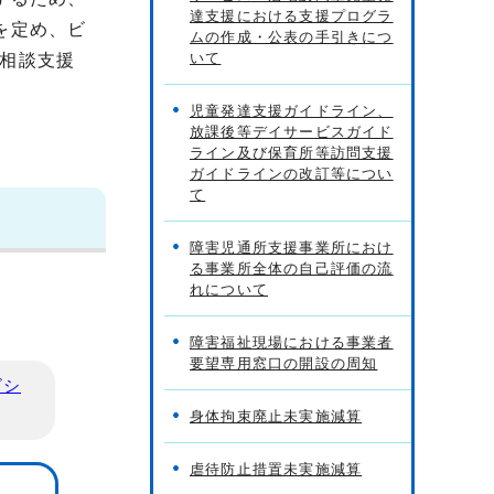
達支援における支援プログラ
を定め、ビ
ムの作成・公表の手引きにつ
いて
相談支援
児童発達支援ガイドライン、
放課後等デイサービスガイド
ライン及び保育所等訪問支援
ガイドラインの改訂等につい
て
障害児通所支援事業所におけ
る事業所全体の自己評価の流
れについて
障害福祉現場における事業者
要望専用窓口の開設の周知
ビシ
身体拘束廃止未実施減算
虐待防止措置未実施減算