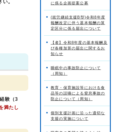
さい。
に係る企画提案公募
(就労継続支援B型)令和8年度
報酬改定に伴う基本報酬の算
定区分に係る届出について
【者】令和8年度の基本報酬及
び各種加算の届出に関するお
知らせ
睡眠中の事故防止について
（周知）
教育・保育施設等における食
品等の誤嚥による窒息事故の
経験（3
防止について（周知）
を満たし
個別支援計画に沿った適切な
支援の実施について