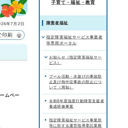
子育て・福祉・教育
障害者福祉
26年7月2日
で印刷
指定障害福祉サービス事業者
等専用ポータル
お知らせ（指定障害福祉サー
ビス）
プール活動・水遊びの事故防
止及び熱中症事故の防止につ
いて（周知）
ームペー
令和8年度強度行動障害支援者
養成研修事業
指定障害福祉サービス事業所
等に対する運営指導委託業務