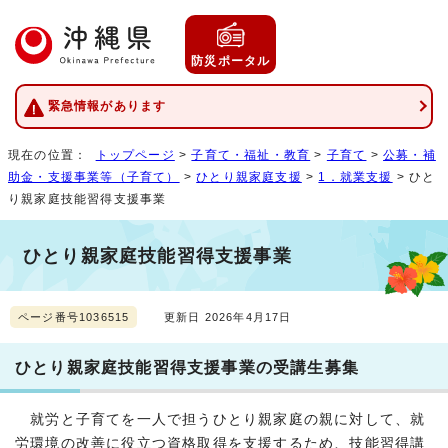
防災ポータル
緊急情報があります
現在の位置：
トップページ
>
子育て・福祉・教育
>
子育て
>
公募・補
助金・支援事業等（子育て）
>
ひとり親家庭支援
>
1．就業支援
> ひと
り親家庭技能習得支援事業
ひとり親家庭技能習得支援事業
ページ番号1036515
更新日 2026年4月17日
ひとり親家庭技能習得支援事業の受講生募集
就労と子育てを一人で担うひとり親家庭の親に対して、就
労環境の改善に役立つ資格取得を支援するため、技能習得講