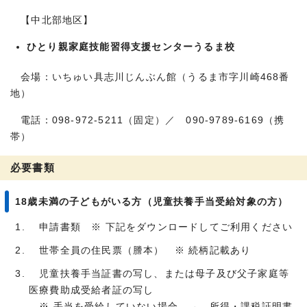
【中北部地区】
ひとり親家庭技能習得支援センターうるま校
会場：いちゅい具志川じんぶん館（うるま市字川崎468番
地）
電話：098-972-5211（固定）／ 090-9789-6169（携
帯）
必要書類
18歳未満の子どもがいる方（児童扶養手当受給対象の方）
申請書類 ※ 下記をダウンロードしてご利用ください
世帯全員の住民票（謄本） ※ 続柄記載あり
児童扶養手当証書の写し、または母子及び父子家庭等
医療費助成受給者証の写し
※ 手当を受給していない場合 → 所得・課税証明書