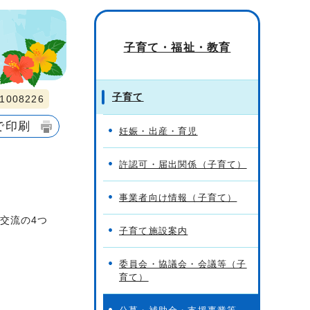
子育て・福祉・教育
子育て
008226
で印刷
妊娠・出産・育児
許認可・届出関係（子育て）
事業者向け情報（子育て）
交流の4つ
子育て施設案内
委員会・協議会・会議等（子
育て）