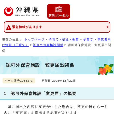
防災ポータル
緊急情報があります
現在の位置：
トップページ
>
子育て・福祉・教育
>
子育て
>
事業者向
け情報（子育て）
>
認可外保育施設関係
> 認可外保育施設 変更届出関
係
認可外保育施設 変更届出関係
ページ番号1035273
更新日 2025年12月22日
1 認可外保育施設「変更届」の概要
県に届出た内容に変更が生じた場合は、変更の日から一月
内に「変更届」を提出する必要があります。