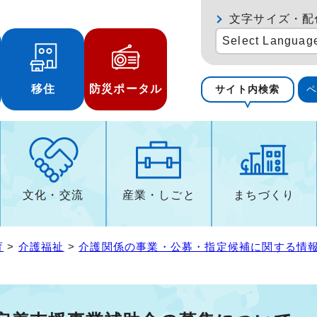
文字サイズ・配
Select Languag
移住
防災ポータル
サイト内検索
文化・交流
産業・しごと
まちづくり
育
>
介護福祉
>
介護関係の事業・公募・指定候補に関する情