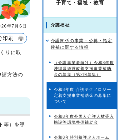
子育て・福祉・教育
介護福祉
26年7月6日
で印刷
介護関係の事業・公募・指定
候補に関する情報
くりに取
（介護事業者向け）令和8年度
沖縄県経営改善支援事業補助
申請方法の
金の募集（第2回募集）
令和8年度 介護テクノロジー
定着支援事業補助金の募集に
ついて
令和8年度外国人介護人材受入
施設等環境整備補助金
ト等）を導
令和8年特別養護老人ホーム