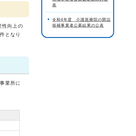
表
令和4年度 介護医療院の開設
候補事業者公募結果の公表
産性向上の
件となり
事業所に