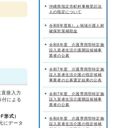
沖縄県指定市町村事務受託法
人の指定について
令和8年度島しょ地域介護人材
確保対策補助金
令和8年度 介護専用型特定施
設入居者生活介護開設候補事
業者の公募
令和7年度 介護専用型特定施
設入居者生活介護の指定候補
事業者の公募選定結果の公表
に直接入力
令和7年度 介護専用型特定施
添付による
設入居者生活介護開設候補事
業者の公募
F形式）
令和6年度 介護専用型特定施
元にデータ
設入居者生活介護の指定候補