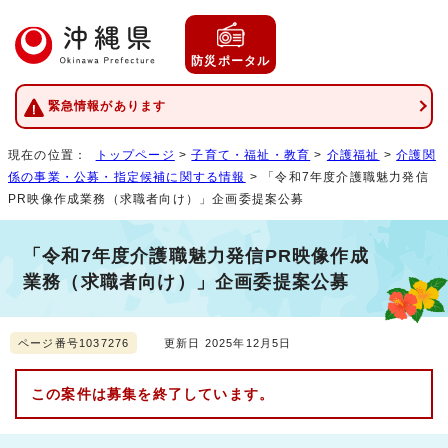
防災ポータル
緊急情報があります
現在の位置：
トップページ
>
子育て・福祉・教育
>
介護福祉
>
介護関
係の事業・公募・指定候補に関する情報
> 「令和7年度介護職魅力発信
PR映像作成業務（求職者向け）」企画委提案公募
「令和7年度介護職魅力発信PR映像作成
業務（求職者向け）」企画委提案公募
ページ番号1037276
更新日 2025年12月5日
この案件は募集を終了しています。