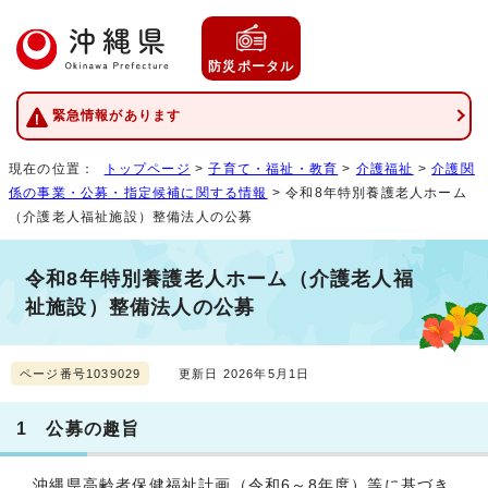
防災ポータル
緊急情報があります
現在の位置：
トップページ
>
子育て・福祉・教育
>
介護福祉
>
介護関
係の事業・公募・指定候補に関する情報
> 令和8年特別養護老人ホーム
（介護老人福祉施設）整備法人の公募
令和8年特別養護老人ホーム（介護老人福
祉施設）整備法人の公募
ページ番号1039029
更新日 2026年5月1日
1 公募の趣旨
沖縄県高齢者保健福祉計画（令和6～8年度）等に基づき、